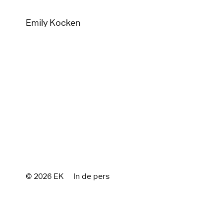
Emily Kocken
© 2026 E
K
In de pers