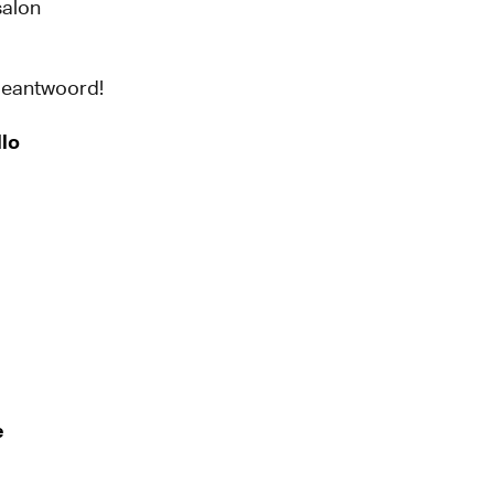
salon
 beantwoord!
lo
e