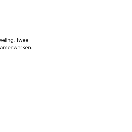
weling. Twee
 samenwerken.