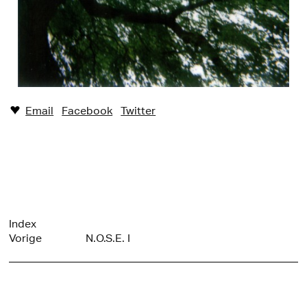
Email
Facebook
Twitter
♥︎
Index
Vorige
N.O.S.E. I