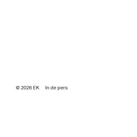
© 2026 E
K
In de pers