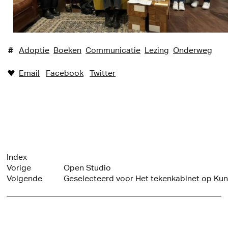
#
Adoptie
Boeken
Communicatie
Lezing
Onderweg
Email
Facebook
Twitter
♥︎
Index
Vorige
Open Studio
Volgende
Geselecteerd voor Het tekenkabinet op Kun