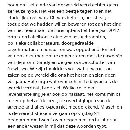
noemen. Het einde van de wereld werd echter geen
serieuze hype. Het viel een beetje tegen toen het
eindelijk zover was. Dit was het dan, het stevige
toetje dat we hadden willen bewaren tot aan het eind
van het feestmaal, dat ons tijdens het hele jaar 2012
door een kakelbonte club van natuurkrachten,
politieke collaborateurs, doorgedraaide
psychopaten en consorten was opgediend. En het
valt ook niet mee om te concurreren met de naweeën
van de storm Sandy en de gestoorde schutter van
Newtown. We zijn inmiddels wel wat gewend aan
zaken op de wereld die ons het horen en zien doen
vergaan. Het enige wat over schijnt te blijven als de
wereld vergaat, is de ziel. Welke religie of
levensinstelling je er ook op naslaat, het komt min of
meer op hetzelfde neer, de overtuigingen van de
strenge anti alles-types niet meegerekend. Misschien
is de wereld stiekem vergaan op vrijdag 21
december om twaalf over negen p.m. en huist er nu
een ander wezen in mij dat deze woorden typt.