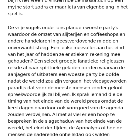
blijf ik het vreemd vinden hoe de massa zich op een
mythe stort zodra er maar iets van eigenbelang in het
spel is.
De vrije vogels onder ons planden woeste party’s
waardoor de omzet van slijterijen en coffeeshops en
andere handelaren in geestverdovende middelen
onverwacht steeg. Een leuke meevaller aan het eind
van het jaar of hadden ze er stiekem rekening mee
gehouden? Een select groepje fanatieke religieuzen
reisde af naar spirituele geladen oorden waarvan de
aanjagers of uitbaters een woeste party beloofde
nadat de wereld zou zijn vergaan: het vleesgeworden
paradijs dat voor de meeste mensen zonder geloof
spreekwoordelijk zal blijven. Ik sprak iemand die de
timing van het einde van de wereld prees omdat de
kerstdagen daardoor ook voorgoed van de agenda
zouden verdwijnen. Al met al viel er een hoop te
bespreken in de slagschaduw van het einde van de
wereld, het eind der tijden, de Apocalyps of hoe de
mensen de naderende onheilsdag ook wilden