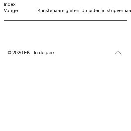
Index
Vorige
‘Kunstenaars gieten IJmuiden in stripverhaa
© 2026 E
K
In de pers