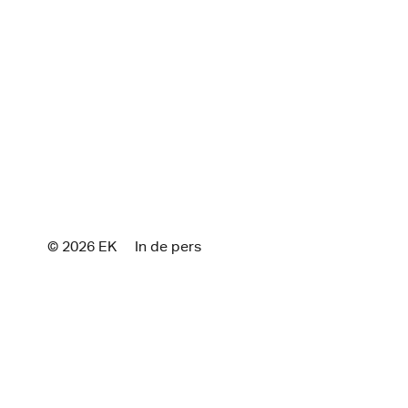
© 2026 E
K
In de pers