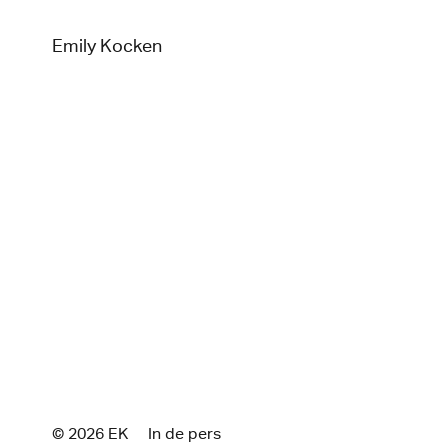
Emily Kocken
© 2026 E
K
In de pers