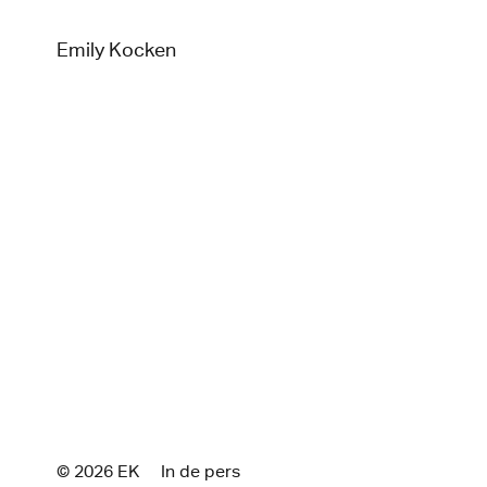
Emily Kocken
© 2026 E
K
In de pers