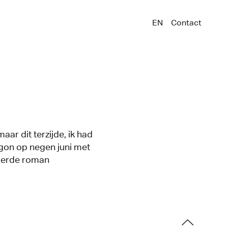
EN
Contact
ar dit terzijde, ik had
gon op negen juni met
 derde roman