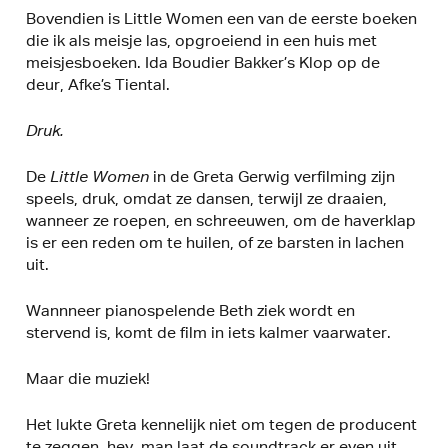
Bovendien is Little Women een van de eerste boeken
die ik als meisje las, opgroeiend in een huis met
meisjesboeken. Ida Boudier Bakker’s Klop op de
deur, Afke’s Tiental.
Druk.
De
Little Women
in de Greta Gerwig verfilming zijn
speels, druk, omdat ze dansen, terwijl ze draaien,
wanneer ze roepen, en schreeuwen, om de haverklap
is er een reden om te huilen, of ze barsten in lachen
uit.
Wannneer pianospelende Beth ziek wordt en
stervend is, komt de film in iets kalmer vaarwater.
Maar die muziek!
Het lukte Greta kennelijk niet om tegen de producent
te zeggen, hey, man laat de soundtrack er even uit.