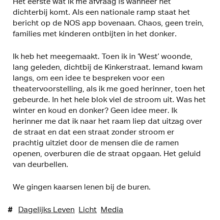
Het eerste wat ik me afvraag is wanneer het
dichterbij komt. Als een nationale ramp staat het
bericht op de NOS app bovenaan. Chaos, geen trein,
families met kinderen ontbijten in het donker.
Ik heb het meegemaakt. Toen ik in ‘West’ woonde,
lang geleden, dichtbij de Kinkerstraat. Iemand kwam
langs, om een idee te bespreken voor een
theatervoorstelling, als ik me goed herinner, toen het
gebeurde. In het hele blok viel de stroom uit. Was het
winter en koud en donker? Geen idee meer. Ik
herinner me dat ik naar het raam liep dat uitzag over
de straat en dat een straat zonder stroom er
prachtig uitziet door de mensen die de ramen
openen, overburen die de straat opgaan. Het geluid
van deurbellen.
We gingen kaarsen lenen bij de buren.
#
Dagelijks Leven
Licht
Media