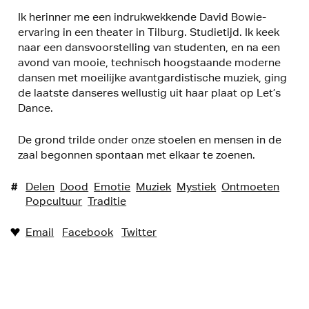
Ik herinner me een indrukwekkende David Bowie-
ervaring in een theater in Tilburg. Studietijd. Ik keek
naar een dansvoorstelling van studenten, en na een
avond van mooie, technisch hoogstaande moderne
dansen met moeilijke avantgardistische muziek, ging
de laatste danseres wellustig uit haar plaat op Let’s
Dance.
De grond trilde onder onze stoelen en mensen in de
zaal begonnen spontaan met elkaar te zoenen.
#
Delen
Dood
Emotie
Muziek
Mystiek
Ontmoeten
Popcultuur
Traditie
Email
Facebook
Twitter
♥︎