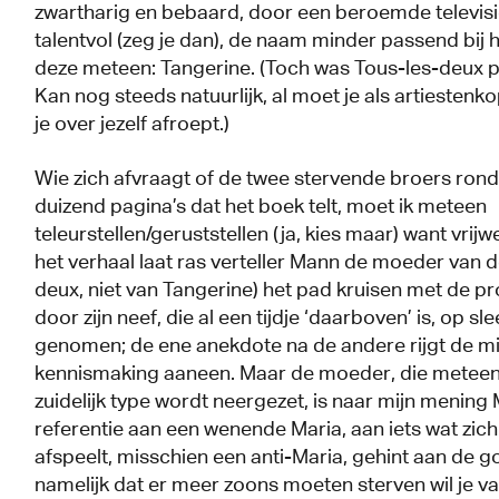
zwartharig en bebaard, door een beroemde televi
talentvol (zeg je dan), de naam minder passend bij hu
deze meteen: Tangerine. (Toch was Tous-les-deux 
Kan nog steeds natuurlijk, al moet je als artiestenk
je over jezelf afroept.)
Wie zich afvraagt of de twee stervende broers ron
duizend pagina’s dat het boek telt, moet ik meteen
teleurstellen/geruststellen (ja, kies maar) want vrij
het verhaal laat ras verteller Mann de moeder van d
deux, niet van Tangerine) het pad kruisen met de pr
door zijn neef, die al een tijdje ‘daarboven’ is, op 
genomen; de ene anekdote na de andere rijgt de mi
kennismaking aaneen. Maar de moeder, die meteen 
zuidelijk type wordt neergezet, is naar mijn mening
referentie aan een wenende Maria, aan iets wat zi
afspeelt, misschien een anti-Maria, gehint aan de 
namelijk dat er meer zoons moeten sterven wil je v