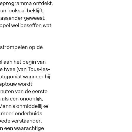
sieprogramma ontdekt,
n looks al beklijft
passender geweest.
oppel wel beseffen wat
dstrompelen op de
wel aan het begin van
e twee (van Tous-les-
otagonist wanneer hij
sleeptouw wordt
nuten van de eerste
als een onooglijk,
 Mann’s onmiddellijke
ch meer onderhuids
goede verstaander,
an een waarachtige