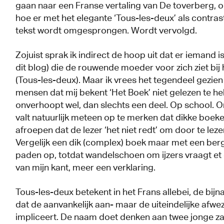
gaan naar een Franse vertaling van De toverberg, 
hoe er met het elegante ‘Tous-les-deux’ als contras
tekst wordt omgesprongen. Wordt vervolgd.
Zojuist sprak ik indirect de hoop uit dat er iemand i
dit blog) die de rouwende moeder voor zich ziet bi
(Tous-les-deux). Maar ik vrees het tegendeel gezie
mensen dat mij bekent ‘Het Boek’ niet gelezen te h
onverhoopt wel, dan slechts een deel. Op school. 
valt natuurlijk meteen op te merken dat dikke boeke
afroepen dat de lezer ‘het niet redt’ om door te leze
Vergelijk een dik (complex) boek maar met een berg,
paden op, totdat wandelschoen om ijzers vraagt et
van mijn kant, meer een verklaring.
Tous-les-deux betekent in het Frans allebei, de bi
dat de aanvankelijk aan- maar de uiteindelijke afwe
impliceert. De naam doet denken aan twee jonge za