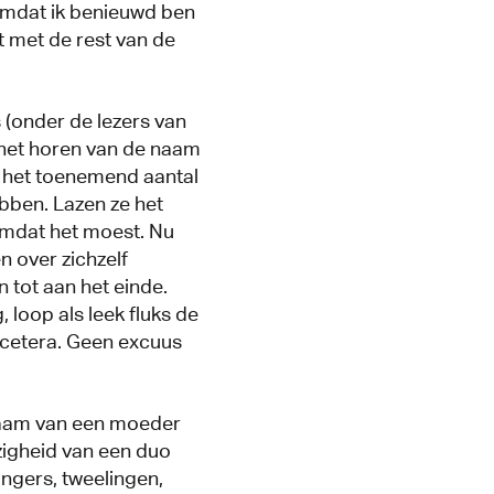
omdat ik benieuwd ben
t met de rest van de
s (onder de lezers van
j het horen van de naam
n het toenemend aantal
ebben. Lazen ze het
Omdat het moest. Nu
n over zichzelf
n tot aan het einde.
 loop als leek fluks de
 cetera. Geen excuus
jnaam van een moeder
zigheid van een duo
ngers, tweelingen,