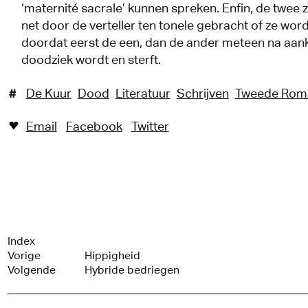
‘maternité sacrale’ kunnen spreken. Enfin, de twee 
net door de verteller ten tonele gebracht of ze word
doordat eerst de een, dan de ander meteen na aa
doodziek wordt en sterft.
#
De Kuur
Dood
Literatuur
Schrijven
Tweede Rom
Email
Facebook
Twitter
♥︎
Index
Vorige
Hippigheid
Volgende
Hybride bedriegen