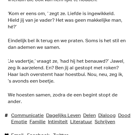
‘Kom er eens om, ‘ zegt ze. Liefde is ingewikkeld.
Hield jij van je vader? Het was geen makkelijke man,
hé?’
Eindelijk bel ik terug en we praten. Soms is het stil en
dan ademen we samen.
‘Je vadertje,’ vraagt ze, ‘had hij het benauwd?’ Jawel,
zeg ik aarzelend. En? Ben jij al gestopt met roken?
Haar lach overstemt haar hoestbui. Nou, neu, zeg ik,
’s avonds een beetje.
We hoesten samen, zodra de een begint stopt de
ander.
#
Communicatie
Dagelijks Leven
Delen
Dialoog
Dood
Emotie
Familie
Intimiteit
Literatuur
Schrijven