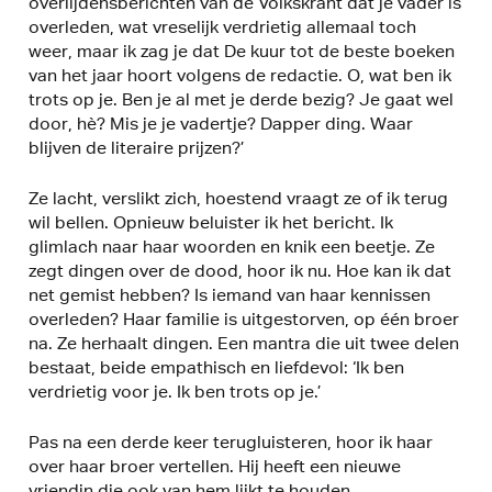
overlijdensberichten van de Volkskrant dat je vader is
overleden, wat vreselijk verdrietig allemaal toch
weer, maar ik zag je dat De kuur tot de beste boeken
van het jaar hoort volgens de redactie. O, wat ben ik
trots op je. Ben je al met je derde bezig? Je gaat wel
door, hè? Mis je je vadertje? Dapper ding. Waar
blijven de literaire prijzen?’
Ze lacht, verslikt zich, hoestend vraagt ze of ik terug
wil bellen. Opnieuw beluister ik het bericht. Ik
glimlach naar haar woorden en knik een beetje. Ze
zegt dingen over de dood, hoor ik nu. Hoe kan ik dat
net gemist hebben? Is iemand van haar kennissen
overleden? Haar familie is uitgestorven, op één broer
na. Ze herhaalt dingen. Een mantra die uit twee delen
bestaat, beide empathisch en liefdevol: ‘Ik ben
verdrietig voor je. Ik ben trots op je.’
Pas na een derde keer terugluisteren, hoor ik haar
over haar broer vertellen. Hij heeft een nieuwe
vriendin die ook van hem lijkt te houden.