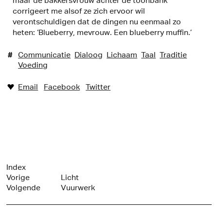
maar de bakkersvrouw achter de toonbank
corrigeert me alsof ze zich ervoor wil
verontschuldigen dat de dingen nu eenmaal zo
heten: ‘Blueberry, mevrouw. Een blueberry muffin.’
#
Communicatie
Dialoog
Lichaam
Taal
Traditie
Voeding
Email
Facebook
Twitter
♥︎
Index
Vorige
Licht
Volgende
Vuurwerk