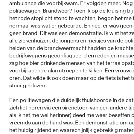
ambulance die voorbijkwam. Er volgden meer. Nog
politiewagen. Brandweer? Toen ik op de kruising bij
het rode stoplicht stond te wachten, begon het me t
normaal was wat er gebeurde. En nee, er was geen
geen brand. Dit was een demonstratie. Ik wist het z
alle ziekenhuizen, de jongens en meisjes van de pol
helden van de brandweermacht hadden de krachte
bedrijfswagens geconfisqueerd en reden en masse 
zag hoe bier drinkende mensen van het terras ops
voorbijracende alarmtroepen te kijken. Een vrouw d
oren. Dat wilde ik ook doen maar op de fiets is het
stuur geblazen.
Een politiewagen die duidelijk thuishoorde in de cat
zich liet horen via een sirenetoon van een andere tij
als ik het me wel herinner) deed me weer beseffen da
vreemds aan de hand was. Een demonstratie om aa
het huidig rijdend en waarschijnlijk gebrekkig mate