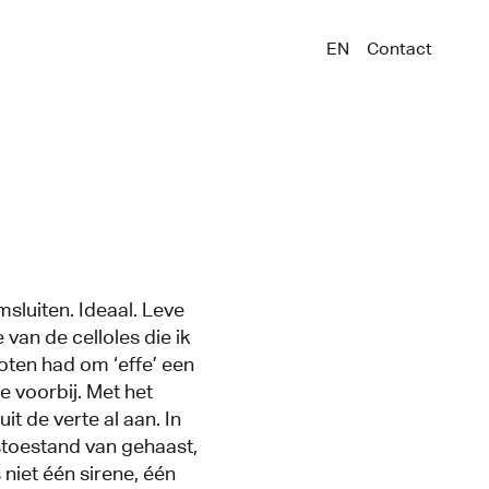
EN
Contact
msluiten. Ideaal. Leve
 van de celloles die ik
loten had om ‘effe’ een
e voorbij. Met het
it de verte al aan. In
toestand van gehaast,
niet één sirene, één