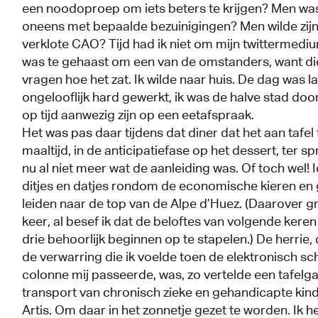
een noodoproep om iets beters te krijgen? Men wa
oneens met bepaalde bezuinigingen? Men wilde zij
verklote CAO? Tijd had ik niet om mijn twittermediu
was te gehaast om een van de omstanders, want di
vragen hoe het zat. Ik wilde naar huis. De dag was l
ongelooflijk hard gewerkt, ik was de halve stad doo
op tijd aanwezig zijn op een eetafspraak.
Het was pas daar tijdens dat diner dat het aan tafel
maaltijd, in de anticipatiefase op het dessert, ter s
nu al niet meer wat de aanleiding was. Of toch wel
ditjes en datjes rondom de economische kieren en 
leiden naar de top van de Alpe d’Huez. (Daarover 
keer, al besef ik dat de beloftes van volgende keren
drie behoorlijk beginnen op te stapelen.) De herrie, 
de verwarring die ik voelde toen de elektronisch s
colonne mij passeerde, was, zo vertelde een tafelga
transport van chronisch zieke en gehandicapte kin
Artis. Om daar in het zonnetje gezet te worden. Ik 