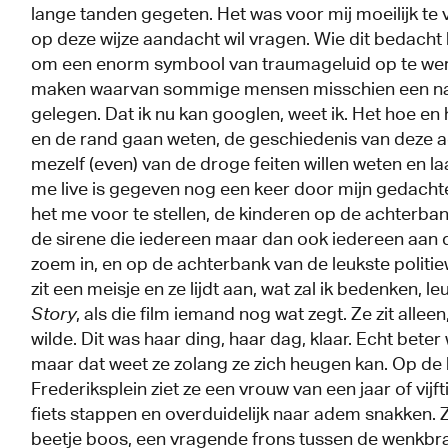
lange tanden gegeten. Het was voor mij moeilijk te 
op deze wijze aandacht wil vragen. Wie dit bedacht 
om een enorm symbool van traumageluid op te wer
maken waarvan sommige mensen misschien een n
gelegen. Dat ik nu kan googlen, weet ik. Het hoe en
en de rand gaan weten, de geschiedenis van deze a
mezelf (even) van de droge feiten willen weten en la
me live is gegeven nog een keer door mijn gedacht
het me voor te stellen, de kinderen op de achterban
de sirene die iedereen maar dan ook iedereen aan de
zoem in, en op de achterbank van de leukste politi
zit een meisje en ze lijdt aan, wat zal ik bedenken, l
Story
, als die film iemand nog wat zegt. Ze zit allee
wilde. Dit was haar ding, haar dag, klaar. Echt beter
maar dat weet ze zolang ze zich heugen kan. Op de k
Frederiksplein ziet ze een vrouw van een jaar of vijf
fiets stappen en overduidelijk naar adem snakken. Z
beetje boos, een vragende frons tussen de wenkbrau