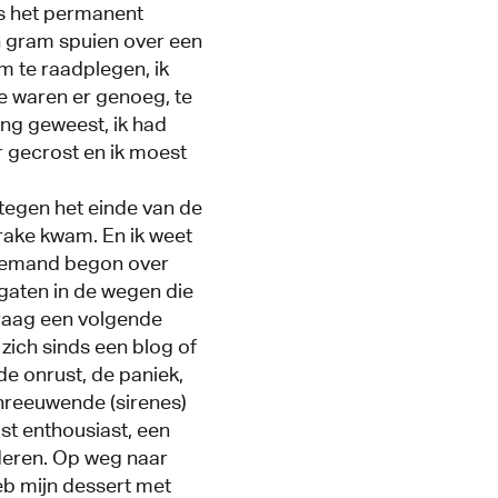
s het permanent
n gram spuien over een
m te raadplegen, ik
e waren er genoeg, te
ang geweest, ik had
r gecrost en ik moest
 tegen het einde van de
prake kwam. En ik weet
! Iemand begon over
gaten in de wegen die
graag een volgende
 zich sinds een blog of
de onrust, de paniek,
chreeuwende (sirenes)
st enthousiast, een
deren. Op weg naar
heb mijn dessert met