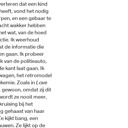
verteren dat een kind
heeft, vond het nodig
pen, en een gebaar te
acht wakker hebben
 het wat, van de hoed
ctie. Ik weerhoud
at de informatie die
en gaan. Ik probeer
k van de politieauto,
 kant laat gaan. Ik
ewagen, het retromodel
eukemie. Zoals in
Love
n, gewoon, omdat zij dit
 wordt ze nooit meer,
ruising bij het
tig gehaast van haar
e kijkt bang, een
wen. Ze lijkt op de