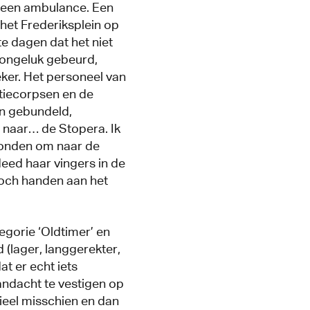
 een ambulance. Een
 het Frederiksplein op
e dagen dat het niet
 ongeluk gebeurd,
eker. Het personeel van
itiecorpsen en de
n gebundeld,
naar… de Stopera. Ik
tonden om naar de
eed haar vingers in de
 toch handen aan het
egorie ‘Oldtimer’ en
d (lager, langgerekter,
t er echt iets
ndacht te vestigen op
rieel misschien en dan